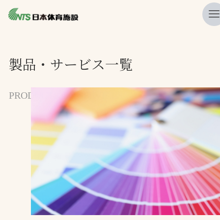
私たちの強み
製品・サービス一覧
ニュース
プレスリリース
PRODUCTS and SERVICES
レポート
製品・サービス一覧
施工・管理実績一覧
会社概要
採用情報
検索