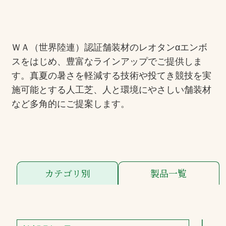
お問合せ
ＷＡ（世界陸連）認証舗装材のレオタンαエンボ
お取引先の皆様へ
スをはじめ、豊富なラインアップでご提供しま
プライバシーポリシー
す。真夏の暑さを軽減する技術や投てき競技を実
施可能とする人工芝、人と環境にやさしい舗装材
ソーシャルメディアポリシー
など多角的にご提案します。
カテゴリ別
製品一覧
文字の見えづらさや操作にお困りの方へ