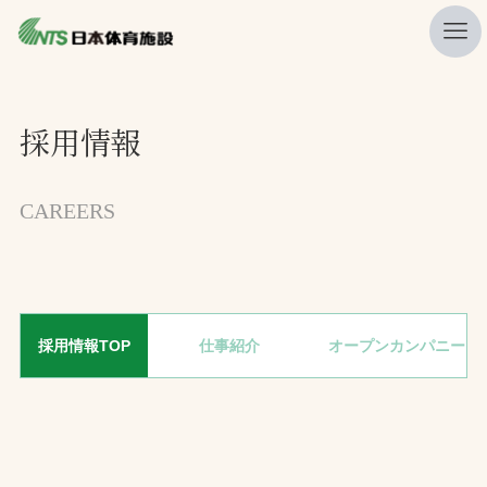
私たちの強み
採用情報
ニュース
プレスリリース
CAREERS
レポート
製品・サービス一覧
施工・管理実績一覧
採用情報TOP
仕事紹介
オープンカンパニー
会社概要
採用情報
検索