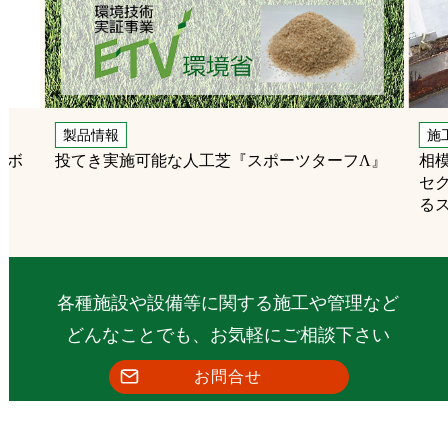
製品情報
施
ンボ
投てき実施可能な人工芝『スポーツターフΛ』
相
セ
る
各種施設や設備等に関する施工や管理など
どんなことでも、お気軽にご相談下さい
お問合せ