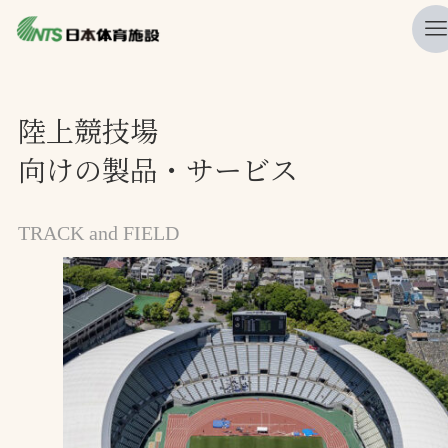
私たちの強み
陸上競技場
ニュース
向けの製品・サービス
プレスリリース
レポート
TRACK and FIELD
製品・サービス一覧
施工・管理実績一覧
会社概要
採用情報
検索