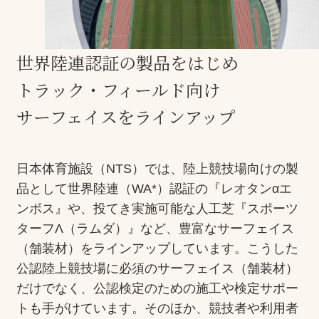
お問合せ
世界陸連認証の製品をはじめ
お取引先の皆様へ
トラック・フィールド向け
プライバシーポリシー
サーフェイスをラインアップ
ソーシャルメディアポリシー
日本体育施設（NTS）では、陸上競技場向けの製
品として世界陸連（WA*）認証の『レオタンαエ
ンボス』や、投てき実施可能な人工芝『スポーツ
ターフΛ（ラムダ）』など、豊富なサーフェイス
（舗装材）をラインアップしています。こうした
文字の見えづらさや操作にお困りの方へ
公認陸上競技場に必須のサーフェイス（舗装材）
だけでなく、公認検定のための施工や検定サポー
トも手がけています。そのほか、競技者や利用者