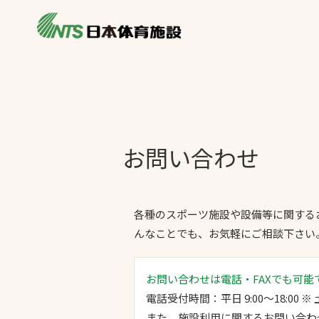
私たちの強み
製品・サービス
施設別カテゴリ
ニュース
施設別一覧を見
ライブラリ
お問い合わせ
主力製品
熱中症対策ミス
投てき実施可能
各種のスポーツ施設や設備等に関する
工芝
んなことでも、お気軽にご相談下さい
環境対応ウレタ
お問い合わせは電話・FAXでも可能
電話受付時間：平日 9:00〜18:00
また、施設利用に関するお問い合わ