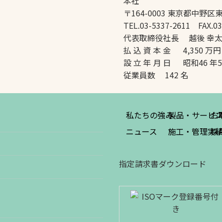
本社
〒164-0003 東京都中野区東
TEL.03-5337-2611 FAX.03
代表取締役社長 越後 幸
払 込 資 本 金 4,350 万円
設 立 年 月 日 昭和46 年
従業員数 142 名
私たちの強み
製品・サービ
お
ニュース
施工・管理実
採
指定請求書ダウンロード