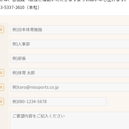
スポーツターフ（芝
03-5337-2610（本社）
生）
須
へ
須
須
須