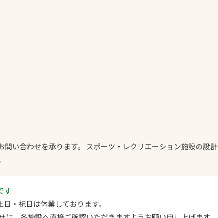
一覧
ー
技術別カテゴリー
お悩み別カテゴ
る
全天候舗装
暑さ対策
スポーツターフ（芝
安全性向上
生）舗装
ト
ぬかるみ・凍結
人工芝舗装
な人
飛散・流出防止
お問い合わせを承ります。 スポーツ・レクリエーション施設の設
クレイ（土）舗装
。
施工・管理実績
ン
防球設備
です
施設管理
 ※ 土日・祝日は休業しております。
パークマネジメント
せは、各施設へ直接ご確認いただきますようお願い申し上げます。