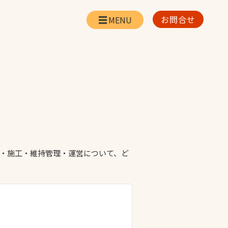
お問合せ
会社情報
リー
会社概要・所在地
お問合せ
社長挨拶
企業理念・経営方針
対策
日本体育施設の歩み
対策
アスリートパートナ
計・施工・維持管理・運営について、ど
ー
一覧
採用情報
お取引先の皆様へ