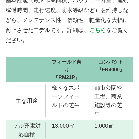
基本性能（最大作業面積、バッテリー容量、連続
稼働時間、走行速度、防水等級など）を維持しな
がら、メンテナンス性・信頼性・軽量化を大幅に
向上させたモデルです。詳細は、
こちら
をご覧く
ださい。
フィールド向
コンパクト
け
『FR4000』
『RM21P』
様々なスポ
都市公園や
ーツフィー
工場、商業
主な用途
ルドの芝生
施設等の芝
生
フル充電対
13,000㎡
1,000㎡
応面積