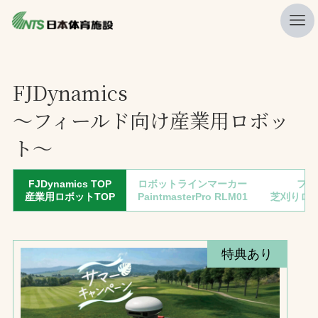
私たちの強み
FJDynamics
ニュース
〜フィールド向け産業用ロボッ
プレスリリース
ト〜
レポート
FJDynamics TOP
ロボットラインマーカー
フィ
製品・サービス一覧
産業用ロボットTOP
PaintmasterPro RLM01
芝刈りロボ
施工・管理実績一覧
会社概要
特典あり
採用情報
検索