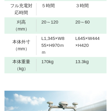
フル充電対
５時間
３時間
応時間
刈高
20～120
20～60
（mm）
L1,345×W8
L645×W444
本体外寸
55×H970ｍ
×H420
（mm）
ｍ
本体重量
170kg
13.3kg
（kg）