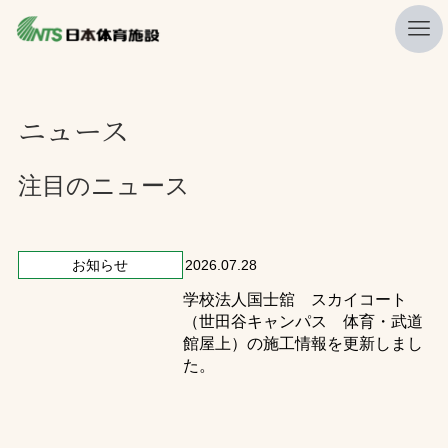
私たちの強み
ニュース
ニュース
プレスリリース
注目のニュース
レポート
製品・サービス一覧
お知らせ
2026.07.28
学校法人国士舘 スカイコート
施工・管理実績一覧
（世田谷キャンパス 体育・武道
会社概要
館屋上）の施工情報を更新しまし
た。
採用情報
検索