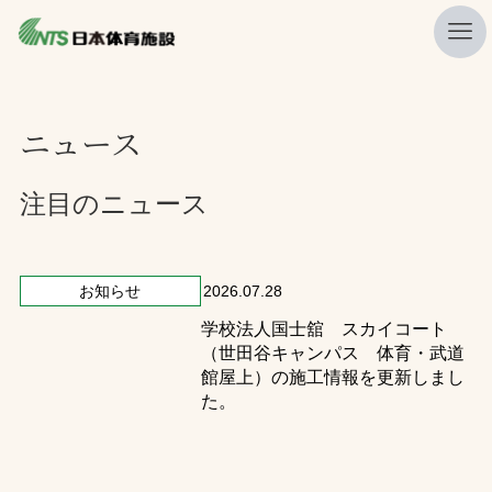
私たちの強み
ニュース
ニュース
プレスリリース
注目のニュース
レポート
製品・サービス一覧
お知らせ
2026.07.28
学校法人国士舘 スカイコート
施工・管理実績一覧
（世田谷キャンパス 体育・武道
会社概要
館屋上）の施工情報を更新しまし
た。
採用情報
検索