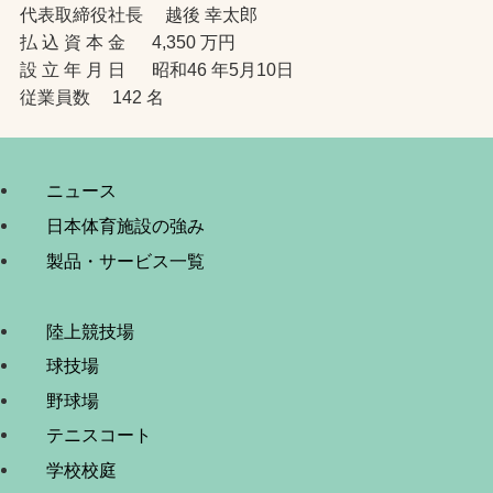
代表取締役社長 越後 幸太郎
払 込 資 本 金 4,350 万円
設 立 年 月 日 昭和46 年5月10日
従業員数 142 名
ニュース
日本体育施設の強み
製品・サービス一覧
陸上競技場
球技場
野球場
テニスコート
学校校庭