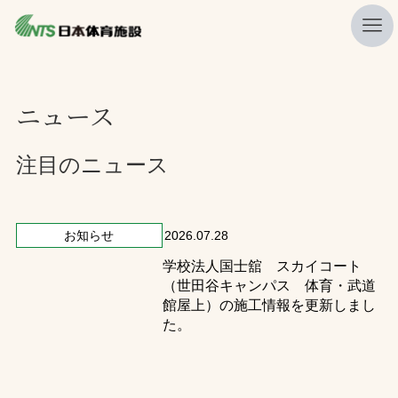
私たちの強み
ニュース
ニュース
プレスリリース
注目のニュース
レポート
製品・サービス一覧
お知らせ
2026.07.28
学校法人国士舘 スカイコート
施工・管理実績一覧
（世田谷キャンパス 体育・武道
会社概要
館屋上）の施工情報を更新しまし
た。
採用情報
検索