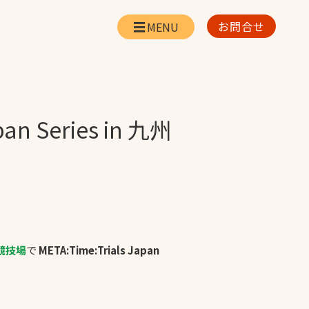
お問合せ
会社情報
リー
会社概要・所在地
お問合せ
 Series in 九州
社長挨拶
企業理念・経営方針
対策
日本体育施設の歩み
対策
アスリートパートナ
ー
一覧
採用情報
競技場
で
META:Time:Trials Japan
お取引先の皆様へ