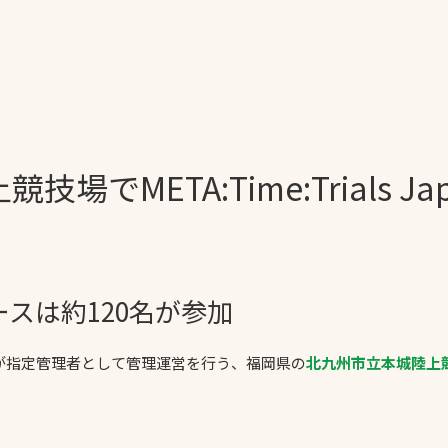
一覧
ー
技術別カテゴリー
お悩み別カテゴ
META:Time:Trials Japan
る
全天候舗装
暑さ対策
スポーツターフ（芝
安全性向上
。
生）舗装
ト
ぬかるみ・凍結
人工芝舗装
な人
飛散・流出防止
スは約120名が参加
クレイ（土）舗装
施工・管理実績
ン
防球設備
S）が指定管理者として管理運営を行う、福岡県の
北九州市立本城陸上
施設管理
パークマネジメント