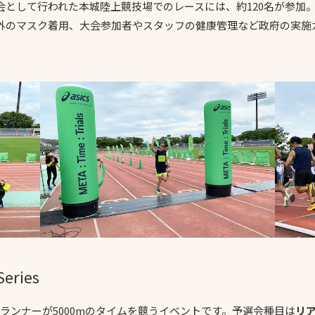
会として行われた本城陸上競技場でのレースには、約120名が参加
スポーツターフ（芝
外のマスク着用、大会参加者やスタッフの健康管理など政府の実施
生）
へ
Series
eriesは、一般ランナーが5000mのタイムを競うイベントです。予選会種目は
リ