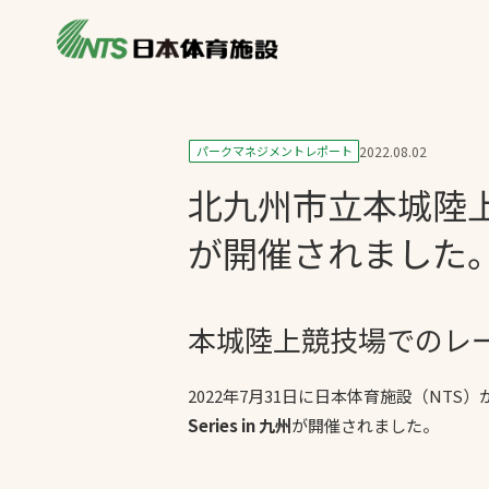
私たちの強み
製品・サービス
施設別カテゴリ
パークマネジメントレポート
2022.08.02
ニュース
北九州市立本城陸上競技場で
施設別一覧を見
ライブラリ
主力製品
が開催されました
熱中症対策ミス
投てき実施可能
本城陸上競技場でのレー
工芝
環境対応ウレタ
2022年7月31日に日本体育施設（NT
Series in 九州
が開催されました。