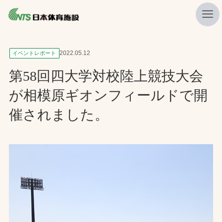
私たちの強み
2022.05.12
イベントレポート
ニュース
第58回四大学対校陸上競技大会
プレスリリース
が相模原ギオンフィールドで開
レポート
催されました。
製品・サービス一覧
施工・管理実績一覧
会社概要
採用情報
検索