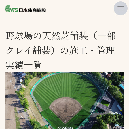
私たちの強み
野球場の天然芝舗装（一部
ニュース
クレイ舗装）の施工・管理
プレスリリース
実績一覧
レポート
製品・サービス一覧
施工・管理実績一覧
会社概要
採用情報
検索