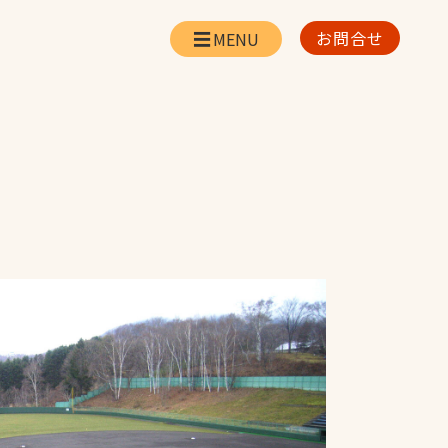
お問合せ
会社情報
リー
会社概要・所在地
お問合せ
社長挨拶
企業理念・経営方針
対策
日本体育施設の歩み
対策
アスリートパートナ
ー
一覧
採用情報
お取引先の皆様へ