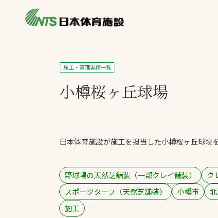
私たちの強み
製品・サービス
施設別カテゴリ
施工・管理実績一覧
ニュース
小樽桜ヶ丘球場
施設別一覧を見
ライブラリ
主力製品
熱中症対策ミス
日本体育施設が施工を担当した小樽桜ヶ丘球場
投てき実施可能
工芝
環境対応ウレタ
野球場の天然芝舗装（一部クレイ舗装）
ク
スポーツターフ（天然芝舗装）
小樽市
北
施工