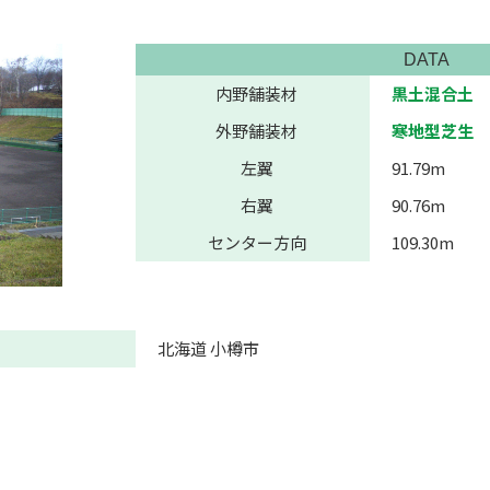
DATA
内野舗装材
黒土混合土
外野舗装材
寒地型芝生
左翼
91.79m
右翼
90.76m
センター方向
109.30m
北海道 小樽市