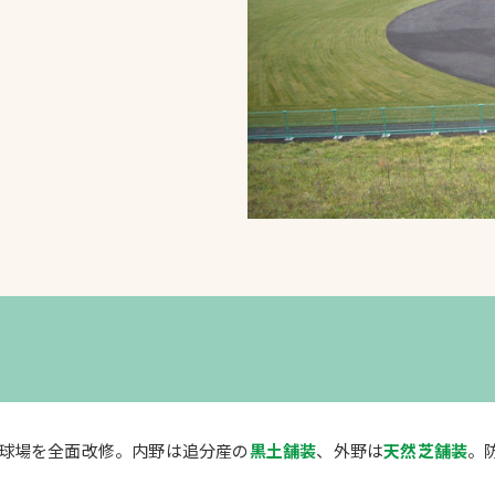
スポーツターフ（芝
生）
へ
球場を全面改修。内野は追分産の
黒土舗装
、外野は
天然芝舗装
。