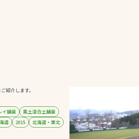
一覧
ー
技術別カテゴリー
お悩み別カテゴ
る
全天候舗装
暑さ対策
スポーツターフ（芝
安全性向上
生）舗装
ト
ぬかるみ・凍結
人工芝舗装
をご紹介します。
な人
飛散・流出防止
クレイ（土）舗装
施工・管理実績
ン
防球設備
レイ舗装
黒土混合土舗装
施設管理
海道
2015
北海道・東北
パークマネジメント