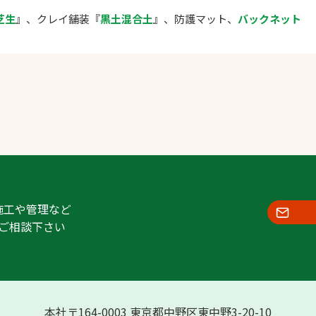
芝生
』、クレイ舗装『
黒土混合土
』、防護マット、
バックネット
施工や管理など
ご相談下さい
本社〒164-0003 東京都中野区東中野3-20-10