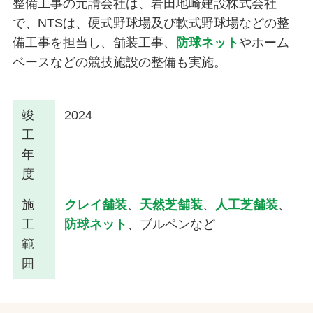
整備工事の元請会社は、岩田地崎建設株式会社
で、NTSは、硬式野球場及び軟式野球場などの整
備工事を担当し、舗装工事、
防球ネット
やホーム
ベースなどの競技施設の整備も実施。
竣
2024
工
年
度
施
クレイ舗装
、
天然芝舗装
、
人工芝舗装
、
工
防球ネット
、ブルペンなど
範
囲