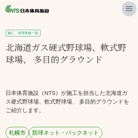
私たちの強み
施工・管理実績一覧
ニュース
北海道ガス硬式野球場、軟式野
球場、 多目的グラウンド
プレスリリース
レポート
製品・サービス一覧
日本体育施設（NTS）が施工を担当した北海道ガ
施工・管理実績一覧
ス硬式野球場、軟式野球場、 多目的グラウンドを
会社概要
ご紹介します。
採用情報
札幌市
防球ネット・バックネット
検索