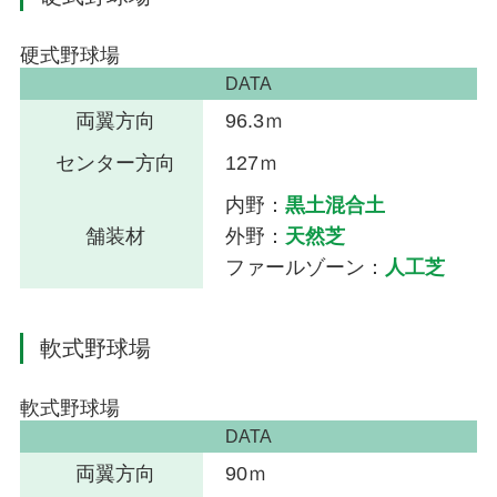
硬式野球場
DATA
両翼方向
96.3ｍ
センター方向
127ｍ
内野：
黒土混合土
舗装材
外野：
天然芝
ファールゾーン：
人工芝
軟式野球場
軟式野球場
DATA
両翼方向
90ｍ