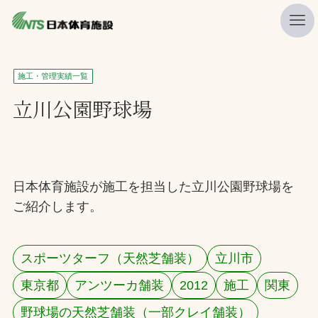
私たちの強み
施工・管理実績一覧
ニュース
立川公園野球場
プレスリリース
レポート
製品・サービス一覧
日本体育施設が施工を担当した立川公園野球場を
ご紹介します。
施工・管理実績一覧
会社概要
スポーツターフ（天然芝舗装）
立川市
採用情報
東京都
アンツーカ舗装
2012
施工
関東
検索
野球場の天然芝舗装（一部クレイ舗装）