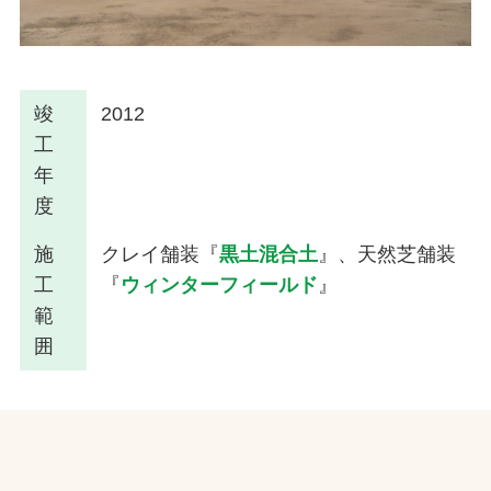
竣
2012
工
年
度
施
クレイ舗装『
黒土混合土
』、天然芝舗装
工
『
ウィンターフィールド
』
範
囲