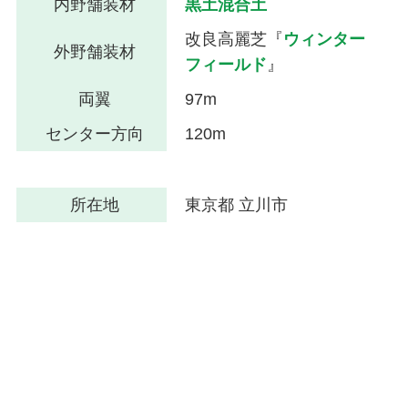
内野舗装材
黒土混合土
改良高麗芝『
ウィンター
外野舗装材
フィールド
』
両翼
97m
センター方向
120m
所在地
東京都 立川市