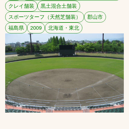
クレイ舗装
黒土混合土舗装
お問合せ
スポーツターフ（天然芝舗装）
郡山市
お取引先の皆様へ
福島県
2009
北海道・東北
プライバシーポリシー
ソーシャルメディアポリシー
文字の見えづらさや操作にお困りの方へ