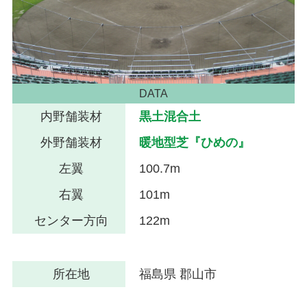
DATA
内野舗装材
黒土混合土
外野舗装材
暖地型芝『ひめの』
左翼
100.7m
右翼
101m
センター方向
122m
所在地
福島県 郡山市