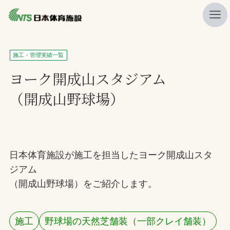
私たちの強み
施工・管理実績一覧
ニュース
ヨーク開成山スタジアム
（開成山野球場）
プレスリリース
レポート
製品・サービス一覧
日本体育施設が施工を担当したヨーク開成山スタ
施工・管理実績一覧
ジアム
会社概要
（開成山野球場）をご紹介します。
採用情報
施工
野球場の天然芝舗装（一部クレイ舗装）
検索