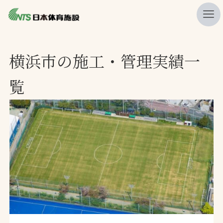
私たちの強み
横浜市の施工・管理実績一
ニュース
覧
プレスリリース
レポート
製品・サービス一覧
施工・管理実績一覧
会社概要
採用情報
検索