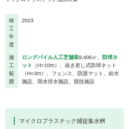
竣
2023
工
年
度
施
ロングパイル人工芝舗装
9,406㎡、
防球ネ
工
ット
（H=10m）、抜き差し式防球ネット
範
（H=3m）、フェンス、防護マット、給水
囲
施設、雨水排水施設、競技施設
マイクロプラスチック捕捉集水桝