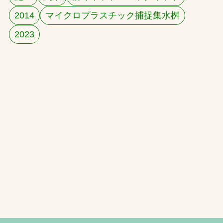
2014
マイクロプラスチック捕捉集水桝
お問合せ
2023
お取引先の皆様へ
プライバシーポリシー
ソーシャルメディアポリシー
文字の見えづらさや操作にお困りの方へ