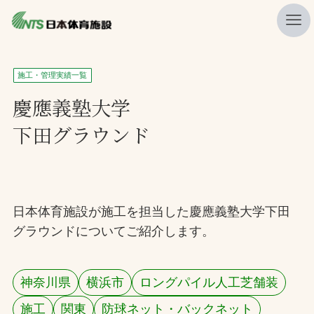
私たちの強み
施工・管理実績一覧
ニュース
慶應義塾大学
下田グラウンド
プレスリリース
レポート
製品・サービス一覧
日本体育施設が施工を担当した慶應義塾大学下田
施工・管理実績一覧
グラウンドについてご紹介します。
会社概要
採用情報
神奈川県
横浜市
ロングパイル人工芝舗装
検索
施工
関東
防球ネット・バックネット