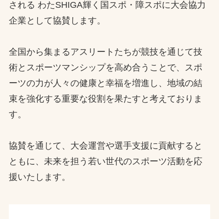
される わたSHIGA輝く国スポ・障スポに大会協力
お問合せ
企業として協賛します。
お取引先の皆様へ
全国から集まるアスリートたちが競技を通じて技
術とスポーツマンシップを高め合うことで、スポ
プライバシーポリシー
ーツの力が人々の健康と幸福を増進し、地域の結
ソーシャルメディアポリシー
束を強化する重要な役割を果たすと考えておりま
す。
協賛を通じて、大会運営や選手支援に貢献すると
ともに、未来を担う若い世代のスポーツ活動を応
援いたします。
文字の見えづらさや操作にお困りの方へ