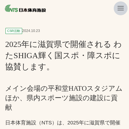
私たちの強み
2024.10.23
CSR活動
ニュース
2025年に滋賀県で開催される わ
プレスリリース
たSHIGA輝く国スポ・障スポに
レポート
協賛します。
製品・サービス一覧
施工・管理実績一覧
メイン会場の平和堂HATOスタジアム
ほか、県内スポーツ施設の建設に貢
会社概要
献
採用情報
日本体育施設（NTS）は、2025年に滋賀県で開催
検索