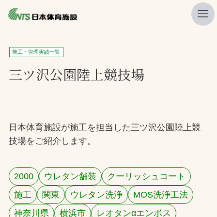
私たちの強み
施工・管理実績一覧
ニュース
三ツ沢公園陸上競技場
プレスリリース
レポート
製品・サービス一覧
日本体育施設が施工を担当した三ツ沢公園陸上競
技場をご紹介します。
施工・管理実績一覧
会社概要
2000
ウレタン舗装
クーリッシュコート
採用情報
施工
関東
ウレタン洗浄
MOS洗浄工法
検索
神奈川県
横浜市
レオタンαエンボス