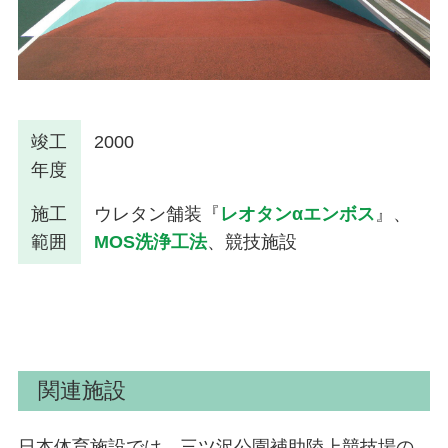
竣工
2000
年度
施工
ウレタン舗装『
レオタンαエンボス
』、
範囲
MOS洗浄工法
、競技施設
関連施設
日本体育施設では、三ツ沢公園補助陸上競技場の