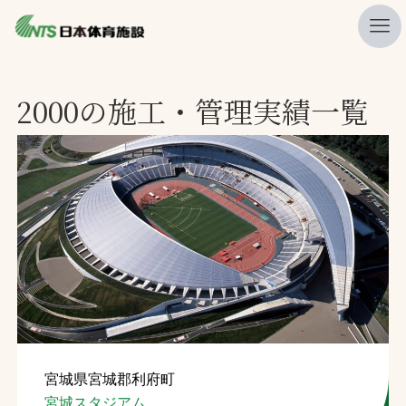
私たちの強み
2000の施工・管理実績一覧
ニュース
プレスリリース
レポート
製品・サービス一覧
施工・管理実績一覧
会社概要
採用情報
宮城県宮城郡利府町
検索
宮城スタジアム