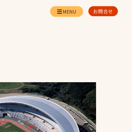
お問合せ
会社情報
リー
会社概要・所在地
お問合せ
社長挨拶
企業理念・経営方針
対策
日本体育施設の歩み
対策
アスリートパートナ
ー
一覧
採用情報
お取引先の皆様へ