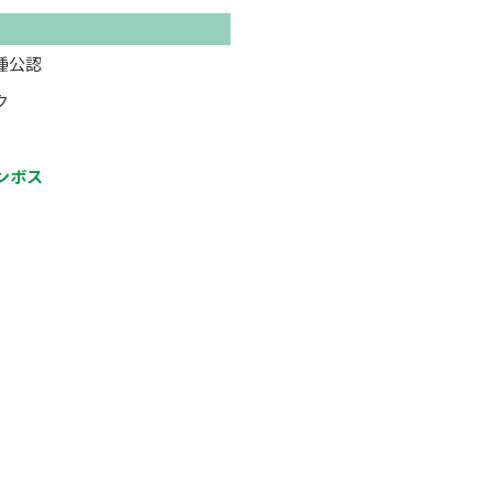
種公認
ク
ンボス