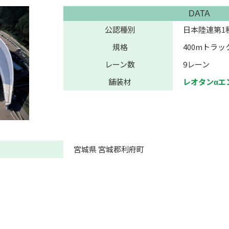
DATA
公認種別
日本陸連第1
規格
400mトラッ
レーン数
9レーン
舗装材
レオタンαエ
宮城県 宮城郡利府町