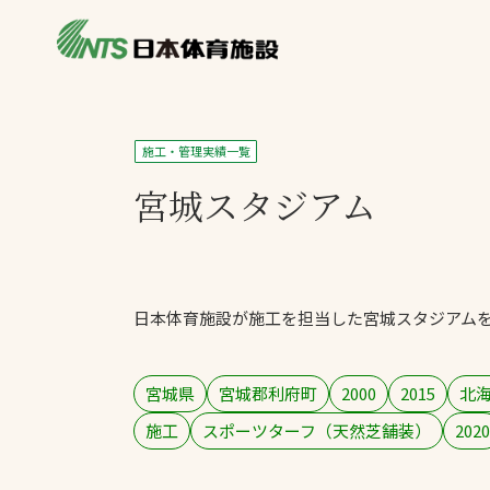
私たちの強み
製品・サービス
施設別カテゴリ
施工・管理実績一覧
ニュース
宮城スタジアム
施設別一覧を見
ライブラリ
主力製品
熱中症対策ミス
日本体育施設が施工を担当した宮城スタジアム
投てき実施可能
工芝
環境対応ウレタ
宮城県
宮城郡利府町
2000
2015
北
施工
スポーツターフ（天然芝舗装）
2020