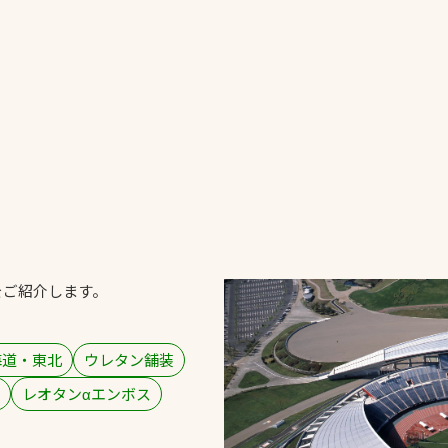
一覧
ー
技術別カテゴリー
お悩み別カテゴ
る
全天候舗装
暑さ対策
スポーツターフ（芝
安全性向上
生）舗装
ト
ぬかるみ・凍結
人工芝舗装
をご紹介します。
な人
飛散・流出防止
クレイ（土）舗装
施工・管理実績
ン
防球設備
海道・東北
ウレタン舗装
施設管理
レオタンαエンボス
パークマネジメント