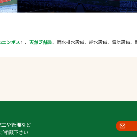
αエンボス
』、
天然芝舗装
、雨水排水設備、給水設備、電気設備、
施工や管理など
ご相談下さい