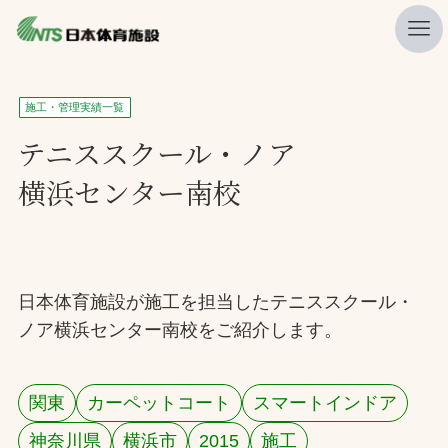
私たちの強み
施工・管理実績一覧
ニュース
テニススクール・ノア
横浜センター南校
プレスリリース
レポート
製品・サービス一覧
日本体育施設が施工を担当したテニススクール・
施工・管理実績一覧
ノア横浜センター南校をご紹介します。
会社概要
採用情報
関東
カーペットコート
スマートインドア
検索
神奈川県
横浜市
2015
施工