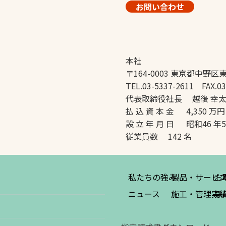
お問い合わせ
本社
〒164-0003 東京都中野区東
TEL.03-5337-2611 FAX.03
代表取締役社長 越後 幸
払 込 資 本 金 4,350 万円
設 立 年 月 日 昭和46 年
従業員数 142 名
私たちの強み
製品・サービ
お
ニュース
施工・管理実
採