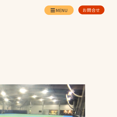
お問合せ
会社情報
リー
会社概要・所在地
お問合せ
社長挨拶
企業理念・経営方針
対策
日本体育施設の歩み
対策
アスリートパートナ
ー
一覧
採用情報
お取引先の皆様へ