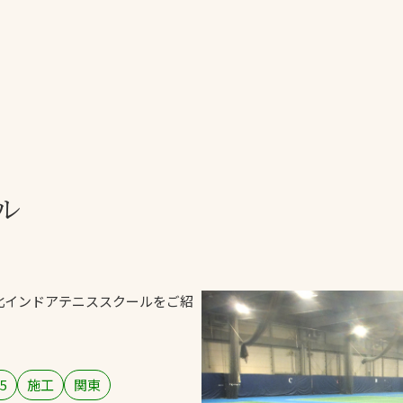
一覧
ー
技術別カテゴリー
お悩み別カテゴ
る
全天候舗装
暑さ対策
スポーツターフ（芝
安全性向上
ル
生）舗装
ト
ぬかるみ・凍結
人工芝舗装
な人
飛散・流出防止
クレイ（土）舗装
施工・管理実績
港北インドアテニススクールをご紹
ン
防球設備
施設管理
5
施工
関東
パークマネジメント