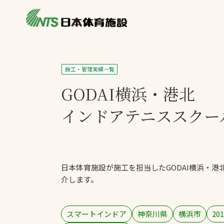
私たちの強み
製品・サービス
施設別カテゴリ
施工・管理実績一覧
ニュース
GODAI横浜・港北
施設別一覧を見
ライブラリ
主力製品
インドアテニススクー
熱中症対策ミス
投てき実施可能
工芝
日本体育施設が施工を担当したGODAI横浜・
環境対応ウレタ
介します。
スマートインドア
神奈川県
横浜市
201