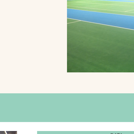
スポーツターフ（芝
生）
へ