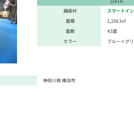
DATA
舗装材
スマートイン
面積
2,156.3㎡
面数
4.5面
カラー
ブルー×グリ
神奈川県 横浜市