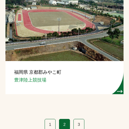
福岡県 京都郡みやこ町
豊津陸上競技場
1
2
3