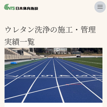
私たちの強み
ウレタン洗浄の施工・管理
ニュース
実績一覧
プレスリリース
レポート
製品・サービス一覧
施工・管理実績一覧
会社概要
採用情報
検索