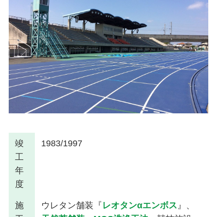
竣
1983/1997
工
年
度
施
ウレタン舗装『
レオタンαエンボス
』、