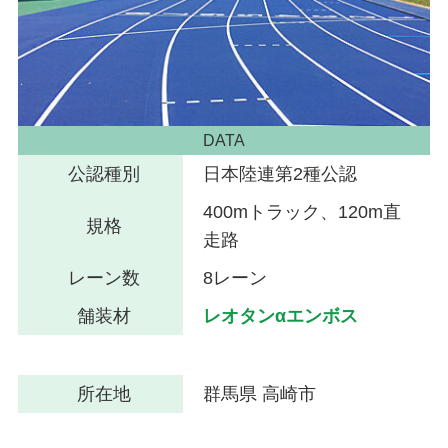
DATA
公認種別
日本陸連第2種公認
400mトラック、120m直
規格
走路
レーン数
8レーン
舗装材
レオタンαエンボス
所在地
群馬県 高崎市