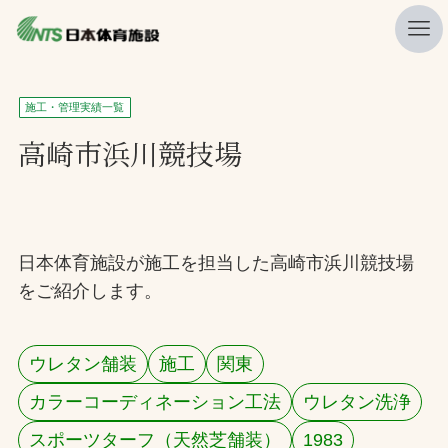
私たちの強み
施工・管理実績一覧
ニュース
高崎市浜川競技場
プレスリリース
レポート
製品・サービス一覧
日本体育施設が施工を担当した高崎市浜川競技場
をご紹介します。
施工・管理実績一覧
会社概要
ウレタン舗装
施工
関東
採用情報
カラーコーディネーション工法
ウレタン洗浄
検索
スポーツターフ（天然芝舗装）
1983