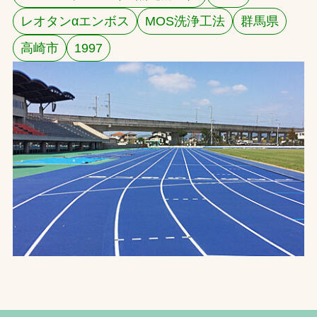
レオタンαエンボス
MOS洗浄工法
群馬県
お問合せ
高崎市
1997
お取引先の皆様へ
プライバシーポリシー
ソーシャルメディアポリシー
文字の見えづらさや操作にお困りの方へ