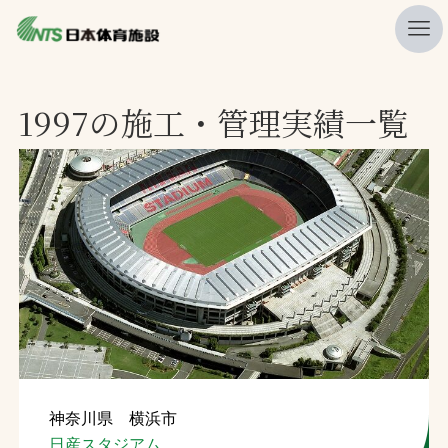
私たちの強み
1997の施工・管理実績一覧
ニュース
プレスリリース
レポート
製品・サービス一覧
施工・管理実績一覧
会社概要
採用情報
神奈川県 横浜市
検索
日産スタジアム