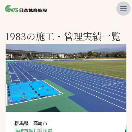
私たちの強み
1983の施工・管理実績一覧
ニュース
プレスリリース
レポート
製品・サービス一覧
施工・管理実績一覧
会社概要
採用情報
群馬県 高崎市
検索
高崎市浜川競技場