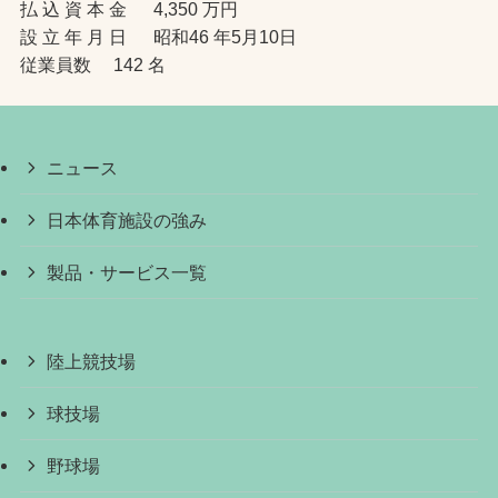
払 込 資 本 金 4,350 万円
設 立 年 月 日 昭和46 年5月10日
従業員数 142 名
ニュース
日本体育施設の強み
製品・サービス一覧
陸上競技場
球技場
野球場