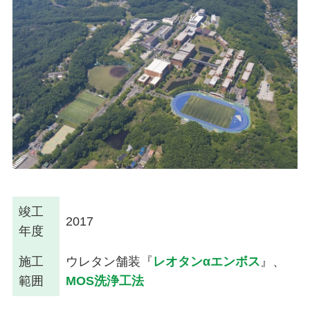
竣工
2017
年度
施工
ウレタン舗装『
レオタンαエンボス
』、
範囲
MOS洗浄工法