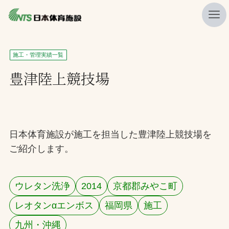
私たちの強み
施工・管理実績一覧
ニュース
豊津陸上競技場
プレスリリース
レポート
製品・サービス一覧
日本体育施設が施工を担当した豊津陸上競技場を
ご紹介します。
施工・管理実績一覧
会社概要
ウレタン洗浄
2014
京都郡みやこ町
採用情報
レオタンαエンボス
福岡県
施工
検索
九州・沖縄