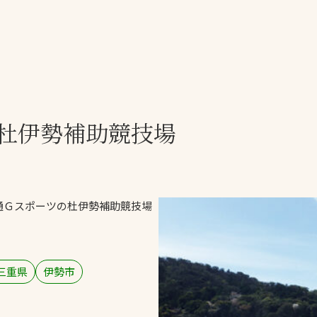
一覧
ー
技術別カテゴリー
お悩み別カテゴ
杜伊勢補助競技場
る
全天候舗装
暑さ対策
スポーツターフ（芝
安全性向上
生）舗装
ト
ぬかるみ・凍結
人工芝舗装
通Ｇスポーツの杜伊勢補助競技場
な人
飛散・流出防止
クレイ（土）舗装
施工・管理実績
ン
防球設備
三重県
伊勢市
施設管理
パークマネジメント