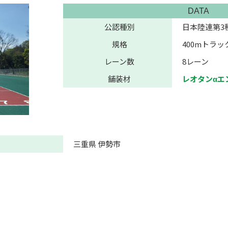
DATA
公認種別
日本陸連第3
規格
400mトラッ
レーン数
8レーン
舗装材
レオタンαエ
三重県 伊勢市