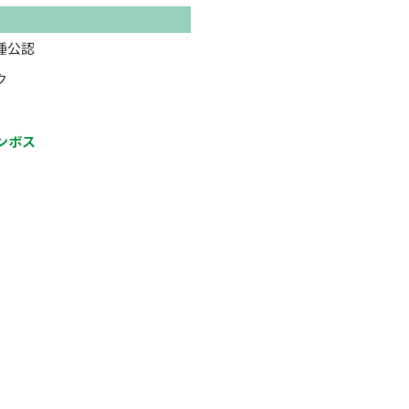
種公認
ク
ンボス