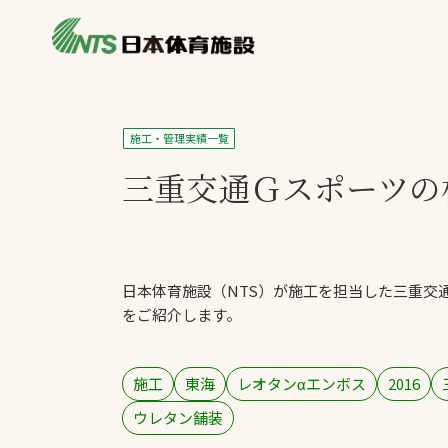
私たちの強み
製品・サービス
施設別カテゴリ
施工・管理実績一覧
ニュース
三重交通Ｇスポーツの
施設別一覧を見
ライブラリ
主力製品
熱中症対策ミス
日本体育施設（NTS）が施工を担当した三重交
投てき実施可能
をご紹介します。
工芝
環境対応ウレタ
施工
東海
レオタンαエンボス
2016
ウレタン舗装