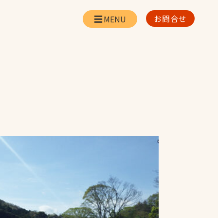
お問合せ
会社情報
リー
会社概要・所在地
お問合せ
社長挨拶
企業理念・経営方針
対策
日本体育施設の歩み
対策
アスリートパートナ
ー
一覧
採用情報
お取引先の皆様へ