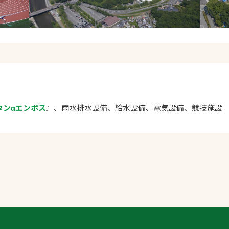
タンαエンボス
』、雨水排水設備、給水設備、電気設備、競技施設