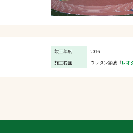
竣工年度
2016
施工範囲
ウレタン舗装『
レオ