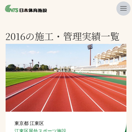
私たちの強み
2016の施工・管理実績一覧
ニュース
プレスリリース
レポート
製品・サービス一覧
施工・管理実績一覧
会社概要
採用情報
東京都 江東区
検索
江東区屋外スポーツ施設