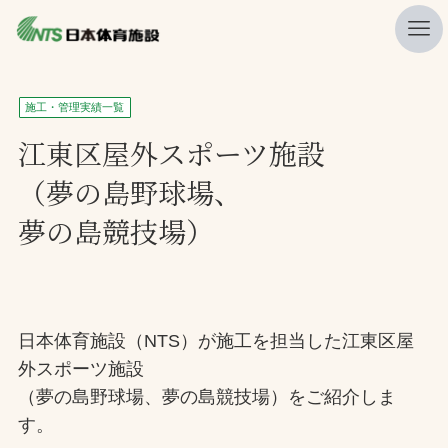
私たちの強み
施工・管理実績一覧
ニュース
江東区屋外スポーツ施設
（夢の島野球場、
プレスリリース
夢の島競技場）
レポート
製品・サービス一覧
施工・管理実績一覧
日本体育施設（NTS）が施工を担当した江東区屋
会社概要
外スポーツ施設
採用情報
（夢の島野球場、夢の島競技場）をご紹介しま
す。
検索