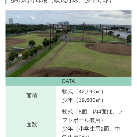
DATA
軟式（42,190㎡）
面積
少年（19,680㎡）
軟式（8面。内4面は、ソ
フトボール兼用）
面数
少年（小学生用2面、中