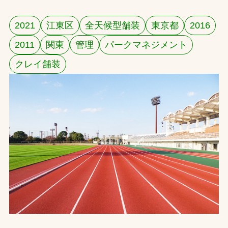
お問合せ
2021
江東区
全天候型舗装
東京都
2016
2011
関東
管理
パークマネジメント
お取引先の皆様へ
クレイ舗装
プライバシーポリシー
ソーシャルメディアポリシー
文字の見えづらさや操作にお困りの方へ