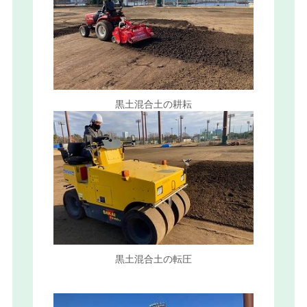
黒土混合土の耕耘
黒土混合土の転圧