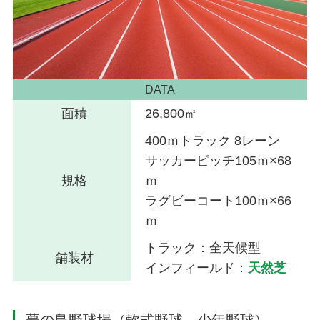
DATA
面積
26,800㎡
400ｍトラック 8レーン
サッカーピッチ105ｍ×68
規格
ｍ
ラグビーコート100ｍ×66
ｍ
トラック：全天候型
舗装材
インフィールド：
天然芝
夢の島野球場（軟式野球、少年野球）