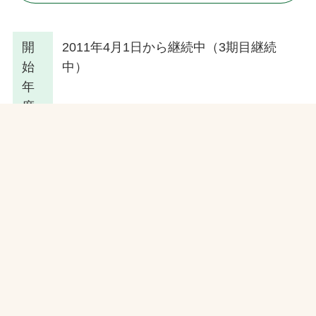
開
2011年4月1日から継続中（3期目継続
始
中）
年
度
種
指定管理者共同事業体（江東スポーツ施
別
設運営パートナーズ） 構成企業
関連サービス