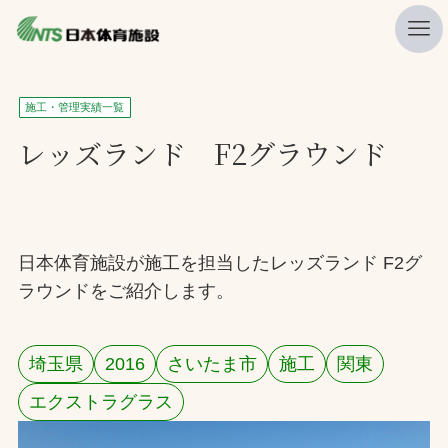
私たちの強み
施工・管理実績一覧
ニュース
レッズランド F2グラウンド
プレスリリース
レポート
製品・サービス一覧
日本体育施設が施工を担当したレッズランド F2グ
ラウンドをご紹介します。
施工・管理実績一覧
会社概要
埼玉県
2016
さいたま市
施工
関東
採用情報
エクストラグラス
検索