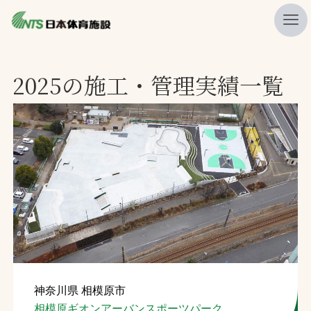
私たちの強み
2025の施工・管理実績一覧
ニュース
プレスリリース
レポート
製品・サービス一覧
施工・管理実績一覧
会社概要
採用情報
神奈川県 相模原市
検索
相模原ギオンアーバンスポーツパーク