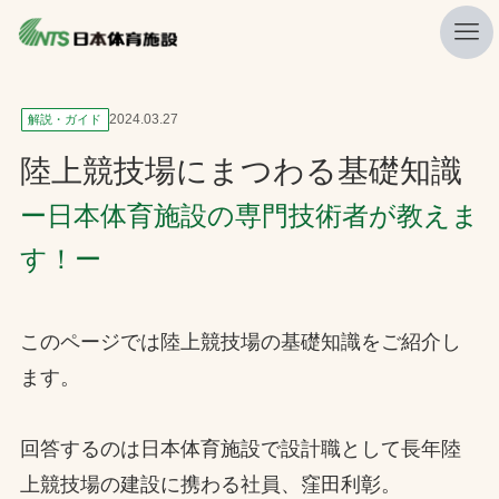
私たちの強み
2024.03.27
解説・ガイド
ニュース
陸上競技場にまつわる基礎知識
プレスリリース
ー日本体育施設の専門技術者が教えま
レポート
す！ー
製品・サービス一覧
施工・管理実績一覧
このページでは陸上競技場の基礎知識をご紹介し
ます。
会社概要
採用情報
回答するのは日本体育施設で設計職として長年陸
検索
上競技場の建設に携わる社員、窪田利彰。