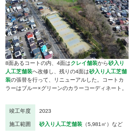
8面あるコートの内、4面は
クレイ舗装
から
砂入り
人工芝舗装
へ改修し、残りの4面は
砂入り人工芝舗
装
の張替を行って、リニューアルした。コートカ
ラーはブルー×グリーンのカラーコーディネート。
竣工年度
2023
施工範囲
砂入り人工芝舗装
（5,981㎡）など