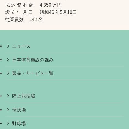
払 込 資 本 金 4,350 万円
設 立 年 月 日 昭和46 年5月10日
従業員数 142 名
ニュース
日本体育施設の強み
製品・サービス一覧
陸上競技場
球技場
野球場