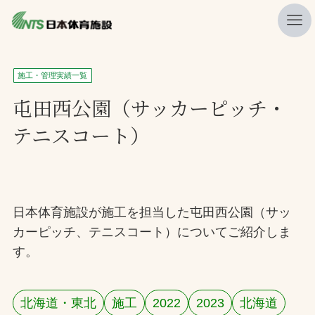
私たちの強み
施工・管理実績一覧
ニュース
屯田西公園（サッカーピッチ・
テニスコート）
プレスリリース
レポート
製品・サービス一覧
日本体育施設が施工を担当した屯田西公園（サッ
施工・管理実績一覧
カーピッチ、テニスコート）についてご紹介しま
会社概要
す。
採用情報
北海道・東北
施工
2022
2023
北海道
検索