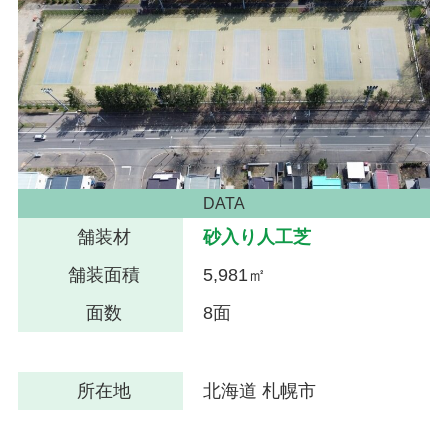
DATA
舗装材
砂入り人工芝
舗装面積
5,981㎡
面数
8面
所在地
北海道 札幌市