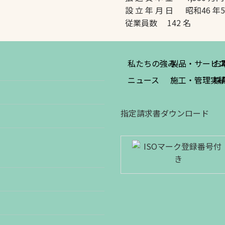
設 立 年 月 日 昭和46 年
従業員数 142 名
私たちの強み
製品・サービ
お
ニュース
施工・管理実
採
指定請求書ダウンロード