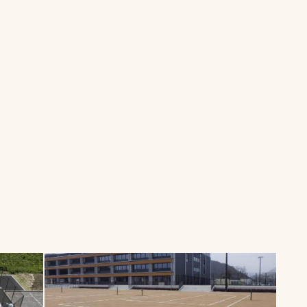
一覧
ー
技術別カテゴリー
お悩み別カテゴ
る
全天候舗装
暑さ対策
スポーツターフ（芝
安全性向上
生）舗装
ト
ぬかるみ・凍結
人工芝舗装
な人
飛散・流出防止
クレイ（土）舗装
施工・管理実績
ン
防球設備
施設管理
パークマネジメント