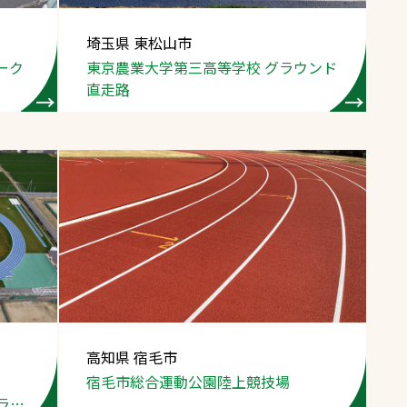
埼玉県 東松山市
゚ーク
東京農業大学第三高等学校
グラウンド
直走路
高知県 宿毛市
宿毛市総合運動公園陸上競技場
ラウ