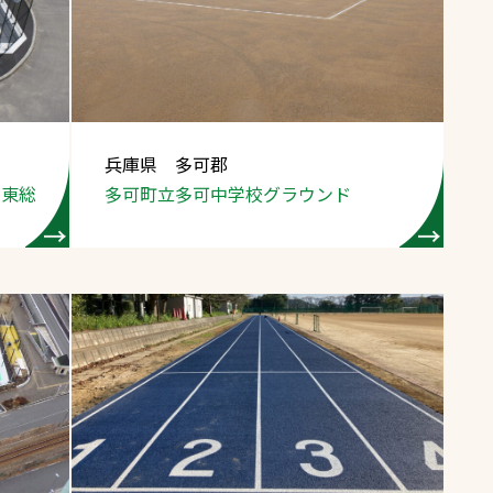
スポーツターフ（芝
生）
兵庫県 多可郡
田東総
多可町立多可中学校グラウンド
へ