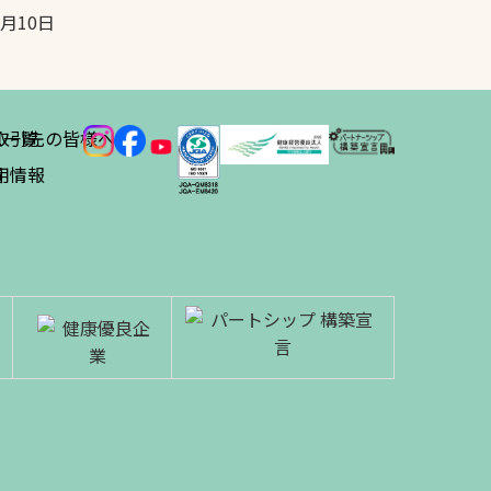
5月10日
ス
取引先の皆様へ
一覧
績
用情報