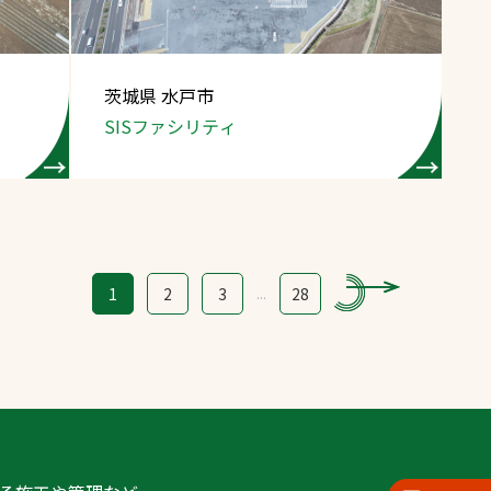
茨城県 水戸市
SISファシリティ
1
2
3
...
28