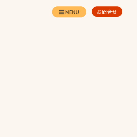
お問合せ
会社情報
リー
会社概要・所在地
お問合せ
社長挨拶
企業理念・経営方針
対策
日本体育施設の歩み
対策
アスリートパートナ
ー
一覧
採用情報
お取引先の皆様へ