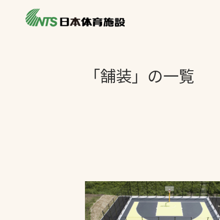
私たちの強み
製品・サービス
施設別カテゴリ
「舗装」の一覧
ニュース
施設別一覧を見
ライブラリ
主力製品
熱中症対策ミス
投てき実施可能
工芝
環境対応ウレタ