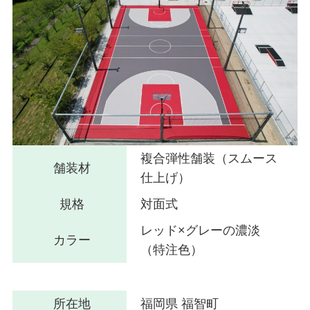
複合弾性舗装（スムース
舗装材
仕上げ）
規格
対面式
レッド×グレーの濃淡
カラー
（特注色）
所在地
福岡県 福智町