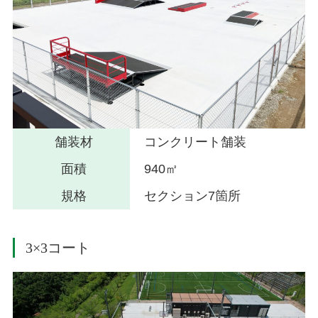
舗装材
コンクリート舗装
面積
940㎡
規格
セクション7箇所
3×3コート