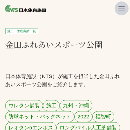
私たちの強み
施工・管理実績一覧
ニュース
金田ふれあいスポーツ公園
プレスリリース
レポート
製品・サービス一覧
日本体育施設（NTS）が施工を担当した金田ふれ
あいスポーツ公園をご紹介します。
施工・管理実績一覧
会社概要
ウレタン舗装
施工
九州・沖縄
採用情報
防球ネット・バックネット
2022
福智町
検索
レオタンαエンボス
ロングパイル人工芝舗装