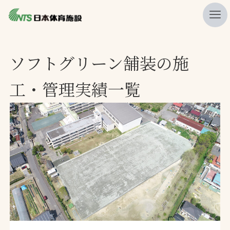
私たちの強み
ソフトグリーン舗装の施
ニュース
工・管理実績一覧
プレスリリース
レポート
製品・サービス一覧
施工・管理実績一覧
会社概要
採用情報
検索