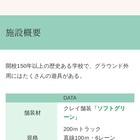
お問合せ
施設概要
お取引先の皆様へ
プライバシーポリシー
ソーシャルメディアポリシー
開校150年以上の歴史ある学校で、グラウンド外
周にはたくさんの遊具がある。
DATA
クレイ舗装『
ソフトグリ
舗装材
文字の見えづらさや操作にお困りの方へ
ーン
』
200ｍトラック
規格
直線100ｍ・6レーン