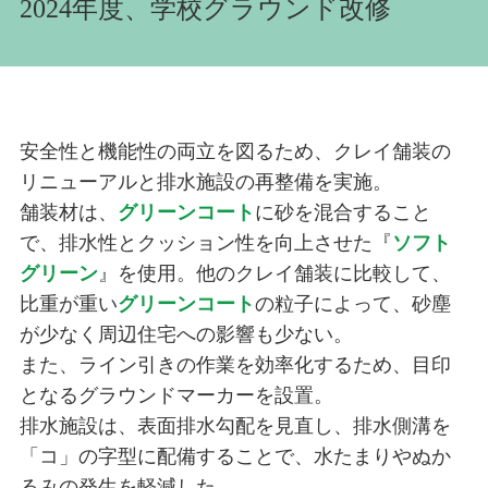
2024年度、学校グラウンド改修
安全性と機能性の両立を図るため、クレイ舗装の
リニューアルと排水施設の再整備を実施。
舗装材は、
グリーンコート
に砂を混合すること
で、排水性とクッション性を向上させた『
ソフト
グリーン
』を使用。他のクレイ舗装に比較して、
比重が重い
グリーンコート
の粒子によって、砂塵
が少なく周辺住宅への影響も少ない。
また、ライン引きの作業を効率化するため、目印
となるグラウンドマーカーを設置。
排水施設は、表面排水勾配を見直し、排水側溝を
「コ」の字型に配備することで、水たまりやぬか
るみの発生を軽減した。