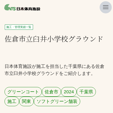
私たちの強み
施工・管理実績一覧
ニュース
佐倉市立臼井小学校グラウンド
プレスリリース
レポート
製品・サービス一覧
日本体育施設が施工を担当した千葉県にある佐倉
市立臼井小学校グラウンドをご紹介します。
施工・管理実績一覧
会社概要
グリーンコート
佐倉市
2024
千葉県
採用情報
施工
関東
ソフトグリーン舗装
検索