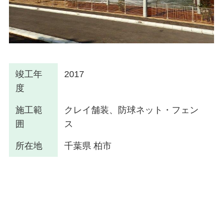
竣工年
2017
度
施工範
クレイ舗装、防球ネット・フェン
囲
ス
所在地
千葉県 柏市