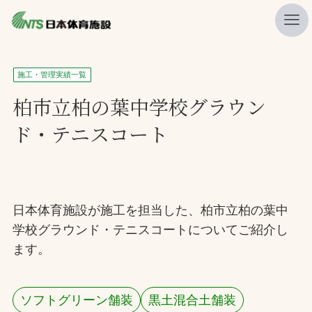
私たちの強み
施工・管理実績一覧
ニュース
柏市立柏の葉中学校グラウン
ド・テニスコート
プレスリリース
レポート
製品・サービス一覧
日本体育施設が施工を担当した、柏市立柏の葉中
施工・管理実績一覧
学校グラウンド・テニスコートについてご紹介し
会社概要
ます。
採用情報
ソフトグリーン舗装
黒土混合土舗装
検索