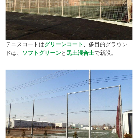
テニスコートは
グリーンコート
、多目的グラウン
ドは、
ソフトグリーン
と
黒土混合土
で新設。