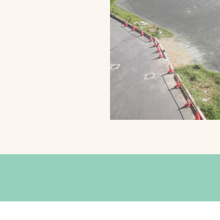
スポーツターフ（芝
生）
へ