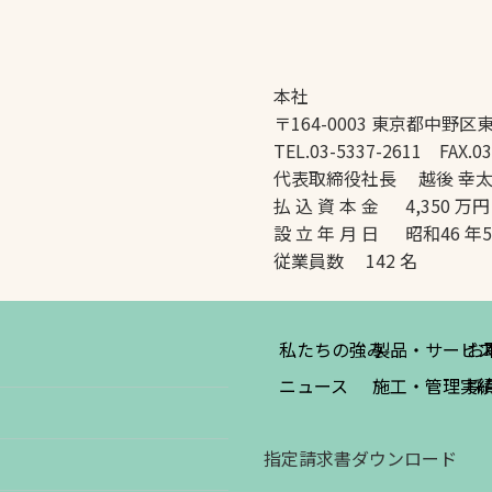
本社
〒164-0003 東京都中野区東
TEL.03-5337-2611 FAX.03
代表取締役社長 越後 幸
払 込 資 本 金 4,350 万円
設 立 年 月 日 昭和46 年
従業員数 142 名
私たちの強み
製品・サービ
お
ニュース
施工・管理実
採
指定請求書ダウンロード