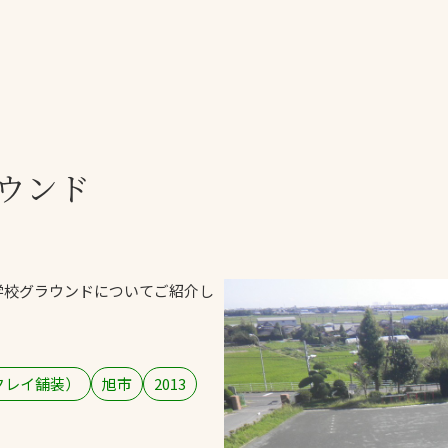
一覧
ー
技術別カテゴリー
お悩み別カテゴ
ウンド
る
全天候舗装
暑さ対策
スポーツターフ（芝
安全性向上
生）舗装
ト
ぬかるみ・凍結
人工芝舗装
学校グラウンドについてご紹介し
な人
飛散・流出防止
クレイ（土）舗装
施工・管理実績
ン
防球設備
クレイ舗装）
旭市
2013
施設管理
パークマネジメント