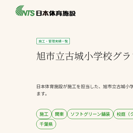
私たちの強み
製品・サービス
施設別カテゴリ
施工・管理実績一覧
ニュース
旭市立古城小学校
グラ
施設別一覧を見
ライブラリ
主力製品
熱中症対策ミス
日本体育施設が施工を担当した、旭市立古城小
投てき実施可能
ます。
工芝
環境対応ウレタ
施工
関東
ソフトグリーン舗装
校庭（
千葉県