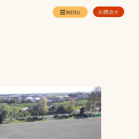
お問合せ
会社情報
リー
会社概要・所在地
お問合せ
社長挨拶
企業理念・経営方針
対策
日本体育施設の歩み
対策
アスリートパートナ
ー
一覧
採用情報
お取引先の皆様へ