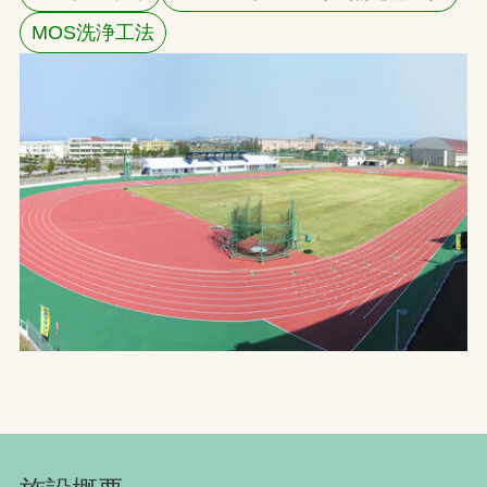
MOS洗浄工法
お問合せ
お取引先の皆様へ
プライバシーポリシー
ソーシャルメディアポリシー
文字の見えづらさや操作にお困りの方へ