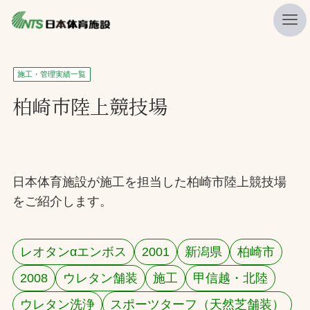
私たちの強み
施工・管理実績一覧
ニュース
柏崎市陸上競技場
プレスリリース
レポート
製品・サービス一覧
日本体育施設が施工を担当した柏崎市陸上競技場
をご紹介します。
施工・管理実績一覧
会社概要
レオタンαエンボス
2001
新潟県
柏崎市
採用情報
2008
ウレタン舗装
施工
甲信越・北陸
検索
ウレタン洗浄
スポーツターフ（天然芝舗装）