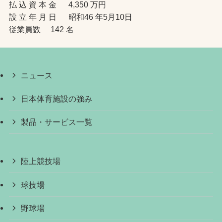
払 込 資 本 金 4,350 万円
設 立 年 月 日 昭和46 年5月10日
従業員数 142 名
ニュース
日本体育施設の強み
製品・サービス一覧
陸上競技場
球技場
野球場