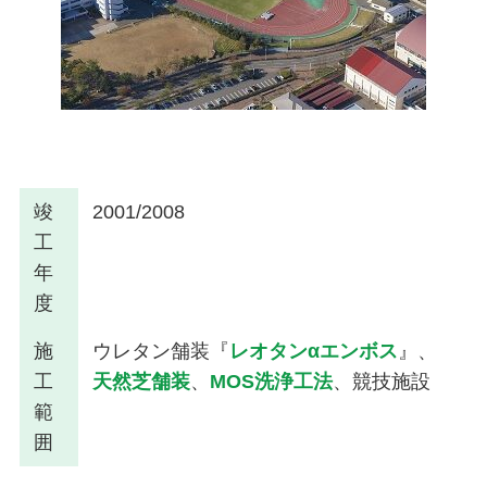
竣
2001/2008
工
年
度
施
ウレタン舗装『
レオタンαエンボス
』、
工
天然芝舗装
、
MOS洗浄工法
、競技施設
範
囲