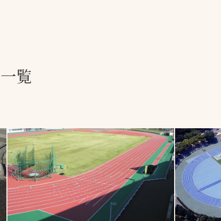
一覧
ー
技術別カテゴリー
お悩み別カテゴ
績一覧
る
全天候舗装
暑さ対策
スポーツターフ（芝
安全性向上
生）舗装
ト
ぬかるみ・凍結
人工芝舗装
な人
飛散・流出防止
クレイ（土）舗装
施工・管理実績
ン
防球設備
施設管理
パークマネジメント