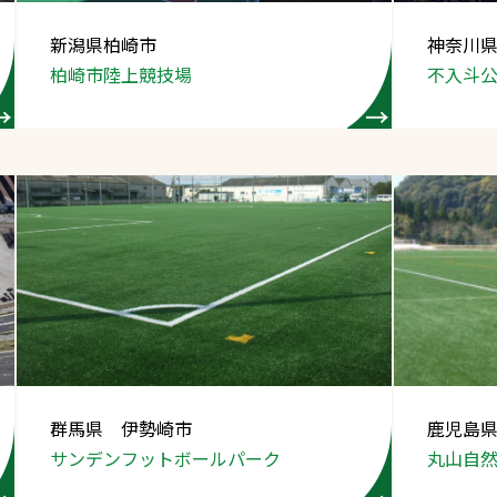
スポーツターフ（芝
新潟県柏崎市
神奈川
生）
柏崎市陸上競技場
不入斗
へ
群馬県 伊勢崎市
鹿児島
サンデン
フットボールパーク
丸山自