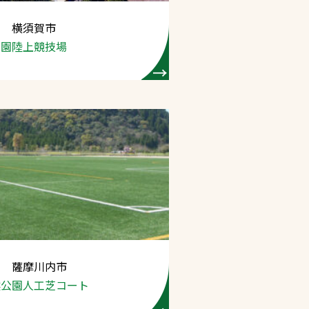
県 横須賀市
プライバシーポリシ
公園陸上競技場
ー
ソーシャルメディア
ポリシー
検索
県 薩摩川内市
然公園
人工芝コート