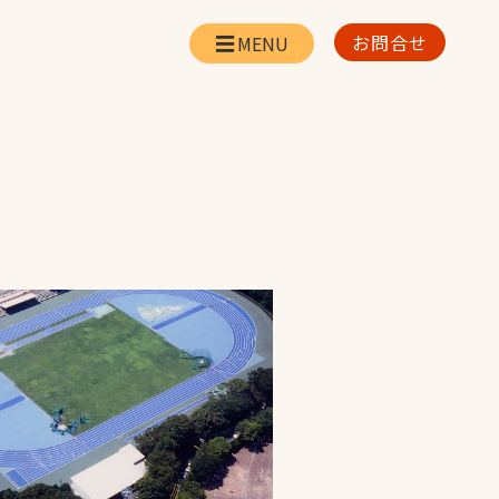
お問合せ
会社情報
リー
会社概要・所在地
お問合せ
社長挨拶
企業理念・経営方針
対策
日本体育施設の歩み
対策
アスリートパートナ
ー
一覧
採用情報
お取引先の皆様へ