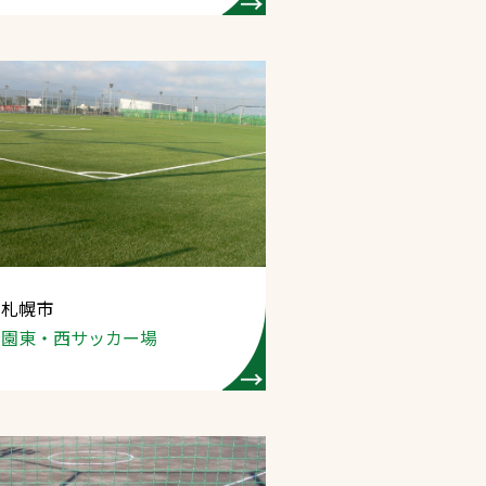
 札幌市
公園
東・西サッカー場