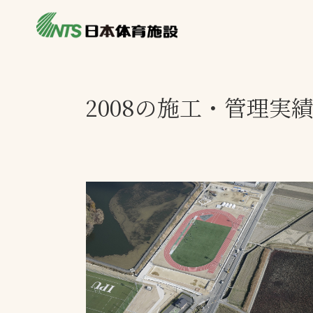
私たちの強み
製品・サービス
施設別カテゴリ
2008の施工・管理実
ニュース
施設別一覧を見
ライブラリ
主力製品
熱中症対策ミス
投てき実施可能
工芝
環境対応ウレタ