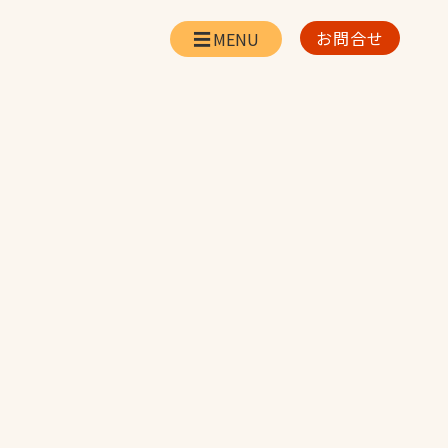
お問合せ
会社情報
リー
会社概要・所在地
お問合せ
社長挨拶
企業理念・経営方針
対策
日本体育施設の歩み
対策
アスリートパートナ
ー
一覧
採用情報
お取引先の皆様へ