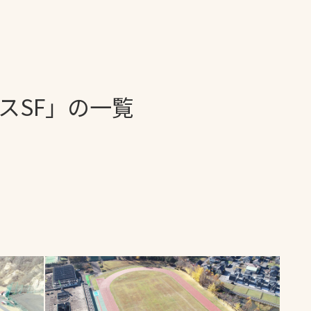
一覧
ー
技術別カテゴリー
お悩み別カテゴ
スSF」の一覧
る
全天候舗装
暑さ対策
スポーツターフ（芝
安全性向上
生）舗装
ト
ぬかるみ・凍結
人工芝舗装
な人
飛散・流出防止
クレイ（土）舗装
施工・管理実績
ン
防球設備
施設管理
パークマネジメント