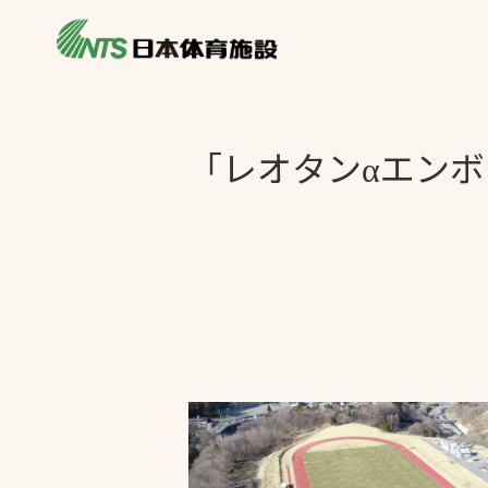
私たちの強み
製品・サービス
施設別カテゴリ
「レオタンαエンボ
ニュース
施設別一覧を見
ライブラリ
主力製品
熱中症対策ミス
投てき実施可能
工芝
環境対応ウレタ