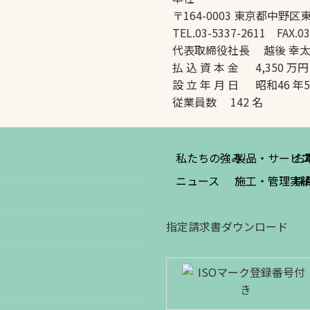
〒164-0003 東京都中野区東
TEL.03-5337-2611 FAX.03
代表取締役社長 越後 幸
払 込 資 本 金 4,350 万円
設 立 年 月 日 昭和46 年
従業員数 142 名
私たちの強み
製品・サービ
お
ニュース
施工・管理実
採
指定請求書ダウンロード