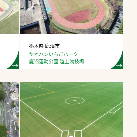
スポーツターフ（芝
生）
栃木県 鹿沼市
ヤオハンいちごパーク
へ
鹿沼運動公園
陸上競技場