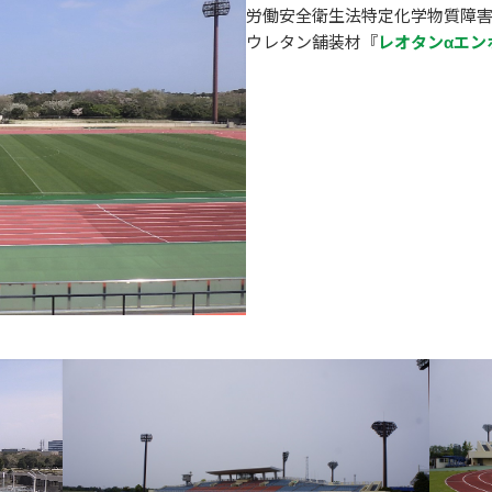
労働安全衛生法特定化学物質障
ウレタン舗装材『
レオタンαエン