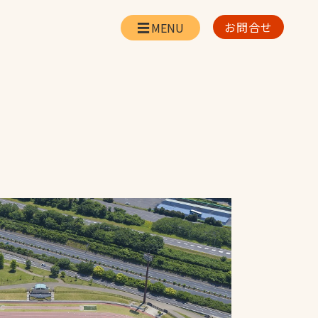
お問合せ
会社情報
リー
会社概要・所在地
お問合せ
社長挨拶
企業理念・経営方針
対策
日本体育施設の歩み
対策
アスリートパートナ
ー
一覧
採用情報
お取引先の皆様へ