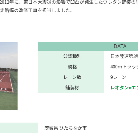
2012年に、東日本大震災の影響で凹凸が発生したウレタン舗装の
、走路幅の改修工事を担当しました。
DATA
公認種別
日本陸連第3
規格
400ｍトラッ
レーン数
9レーン
舗装材
レオタンαエ
茨城県 ひたちなか市