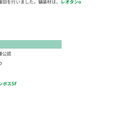
復旧を行いました。舗装材は、
レオタンα
種公認
ク
ンボスSF