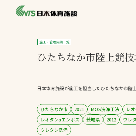
私たちの強み
製品・サービス
施設別カテゴリ
施工・管理実績一覧
ニュース
ひたちなか市陸上競技
施設別一覧を見
ライブラリ
主力製品
熱中症対策ミス
日本体育施設が施工を担当したひたちなか市陸
投てき実施可能
工芝
環境対応ウレタ
ひたちなか市
2021
MOS洗浄工法
レオ
レオタンαエンボス
茨城県
2012
ウレ
ウレタン洗浄