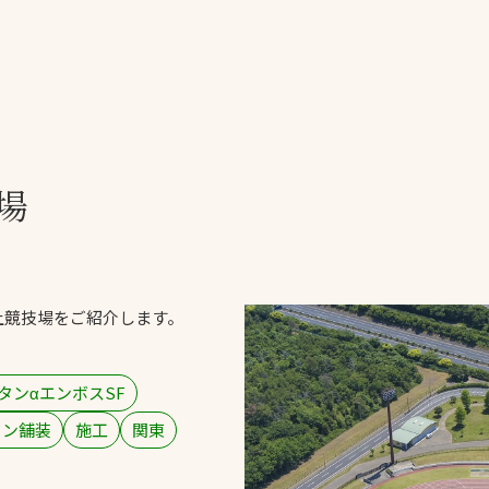
一覧
ー
技術別カテゴリー
お悩み別カテゴ
場
る
全天候舗装
暑さ対策
スポーツターフ（芝
安全性向上
生）舗装
ト
ぬかるみ・凍結
人工芝舗装
上競技場をご紹介します。
な人
飛散・流出防止
クレイ（土）舗装
施工・管理実績
ン
防球設備
タンαエンボスSF
施設管理
タン舗装
施工
関東
パークマネジメント