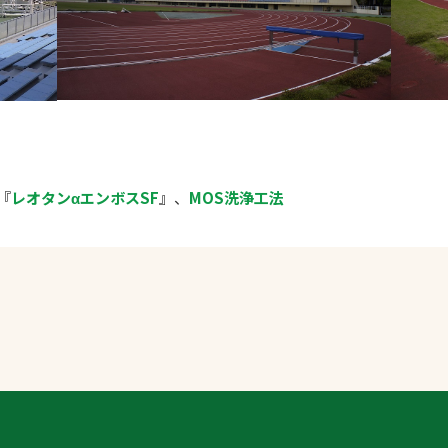
『
レオタンαエンボスSF
』、
MOS洗浄工法