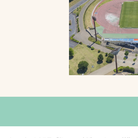
スポーツターフ（芝
生）
へ