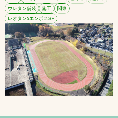
ウレタン舗装
施工
関東
お問合せ
レオタンαエンボスSF
お取引先の皆様へ
プライバシーポリシー
ソーシャルメディアポリシー
文字の見えづらさや操作にお困りの方へ