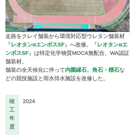
走路をクレイ舗装から環境対応型ウレタン舗装材
『
レオタンαエンボスSF
』へ改修。『
レオタンαエ
ンボスSF
』は特定化学物質MOCA無配合、WA認証
舗装材。
舗装の全天候化に伴って
内圏縁石、角石・標石
な
どの競技施設と雨水排水施設を改修した。
竣
2024
工
年
度