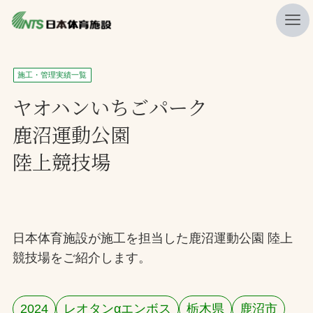
私たちの強み
施工・管理実績一覧
ニュース
ヤオハンいちごパーク
鹿沼運動公園
プレスリリース
陸上競技場
レポート
製品・サービス一覧
施工・管理実績一覧
日本体育施設が施工を担当した鹿沼運動公園 陸上
会社概要
競技場をご紹介します。
採用情報
検索
2024
レオタンαエンボス
栃木県
鹿沼市