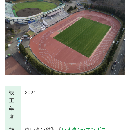
竣
2021
工
年
度
施
ウレタン舗装『
レオタンαエンボス