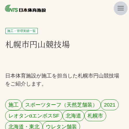
私たちの強み
施工・管理実績一覧
ニュース
札幌市円山競技場
プレスリリース
レポート
製品・サービス一覧
日本体育施設が施工を担当した札幌市円山競技場
をご紹介します。
施工・管理実績一覧
会社概要
施工
スポーツターフ（天然芝舗装）
2021
採用情報
レオタンαエンボスSF
北海道
札幌市
検索
北海道・東北
ウレタン舗装