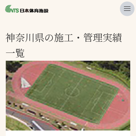
私たちの強み
神奈川県の施工・管理実績
ニュース
一覧
プレスリリース
レポート
製品・サービス一覧
施工・管理実績一覧
会社概要
採用情報
検索